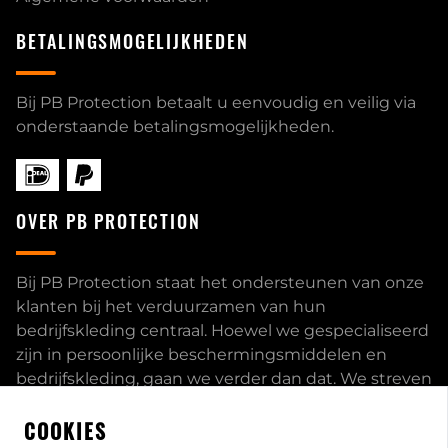
BETALINGSMOGELIJKHEDEN
Bij PB Protection betaalt u eenvoudig en veilig via
onderstaande betalingsmogelijkheden.
OVER PB PROTECTION
Bij PB Protection staat het ondersteunen van onze
klanten bij het verduurzamen van hun
bedrijfskleding centraal. Hoewel we gespecialiseerd
zijn in persoonlijke beschermingsmiddelen en
bedrijfskleding, gaan we verder dan dat. We streven
ernaar om onze klanten volledig te ontzorgen en
COOKIES
bieden een uitgebreid servicepakket aan, inclusief