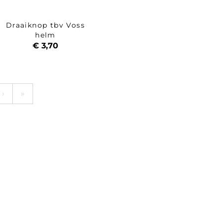
Draaiknop tbv Voss
helm
€ 3,70
›
»