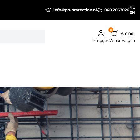
NL
info@pb-protection.nl
040 2063026
EN
0
€ 0,00
Inloggen
Winkelwagen