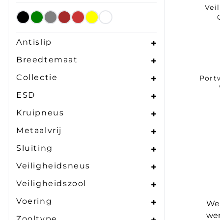
Vei
Antislip
+
Breedtemaat
+
Collectie
+
Port
ESD
+
Kruipneus
+
Metaalvrij
+
Sluiting
+
Veiligheidsneus
+
Veiligheidszool
+
Voering
+
Wer
wer
Zooltype