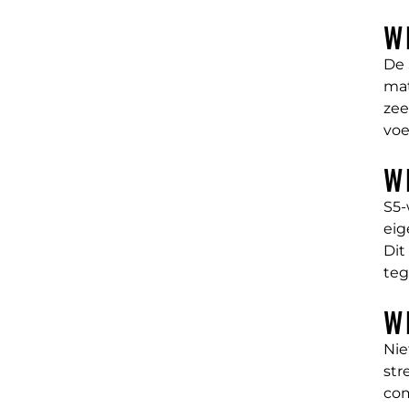
W
De
mat
zee
voe
W
S5-
eig
Dit
teg
W
Nie
str
com