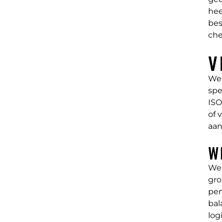
hee
bes
che
V
Wer
spe
ISO
of 
aan
W
Wer
gro
pen
bal
log