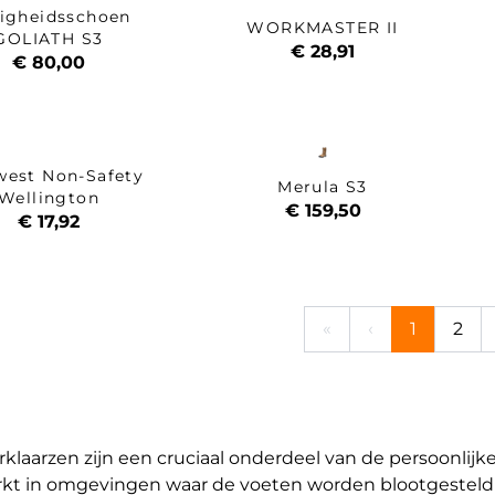
ligheidsschoen
WORKMASTER II
GOLIATH S3
€ 28,91
€ 80,00
west Non-Safety
Merula S3
Wellington
€ 159,50
€ 17,92
«
‹
1
2
klaarzen zijn een cruciaal onderdeel van de persoonli
kt in omgevingen waar de voeten worden blootgesteld 