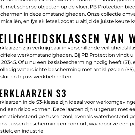
ft met scherpe objecten op de vloer, PB Protection bied
chermen in deze omstandigheden. Onze collectie omvat 
micaliën, en fysiek letsel, zodat u altijd de juiste ke
EILIGHEIDSKLASSEN VAN 
klaarzen zijn verkrijgbaar in verschillende veiligheids
cifieke werkomstandigheden. Bij PB Protection vindt 
 20345. Of u nu een basisbescherming nodig heeft (S1), 
volledig waterdichte bescherming met antislipzolen (S5),
sluiten bij uw werkbehoeften.
ERKLAARZEN S3
klaarzen in de S3-klasse
zijn ideaal voor werkomgeving
nd een risico vormen. Deze laarzen zijn uitgerust met
etratiebestendige tussenzool, evenals waterbestendig
ans tussen bescherming en comfort, waardoor ze een pop
istiek, en industrie.