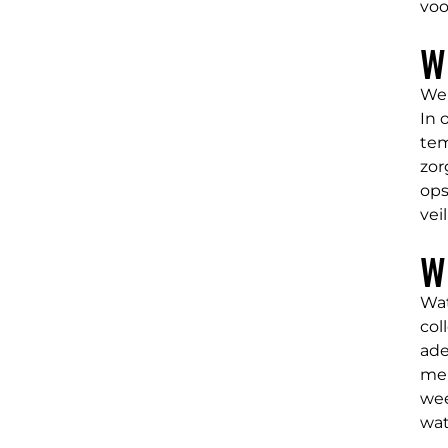
voo
W
Wer
In 
tem
zor
ops
vei
W
Wat
col
ade
mem
wee
wat