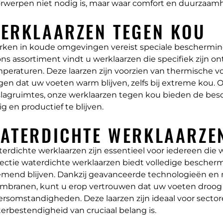
rwerpen niet nodig is, maar waar comfort en duurzaamhe
ERKLAARZEN TEGEN KOU
ken in koude omgevingen vereist speciale beschermi
ons assortiment vindt u werklaarzen die specifiek zijn o
peraturen. Deze laarzen zijn voorzien van thermische v
gen dat uw voeten warm blijven, zelfs bij extreme kou. O
lagruimtes, onze werklaarzen tegen kou bieden de bes
lig en productief te blijven.
ATERDICHTE WERKLAARZE
erdichte werklaarzen zijn essentieel voor iedereen die
lectie waterdichte werklaarzen biedt volledige bescherm
mend blijven. Dankzij geavanceerde technologieën en m
branen, kunt u erop vertrouwen dat uw voeten droog en
rsomstandigheden. Deze laarzen zijn ideaal voor sectore
erbestendigheid van cruciaal belang is.