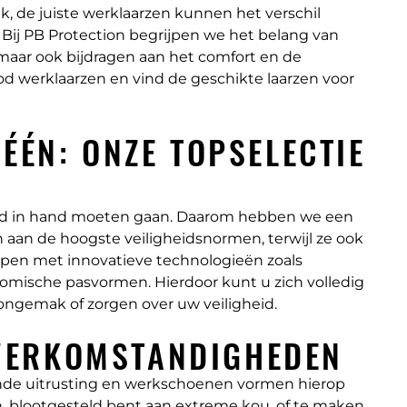
k, de juiste werklaarzen kunnen het verschil
Bij PB Protection begrijpen we het belang van
maar ook bijdragen aan het comfort en de
 werklaarzen en vind de geschikte laarzen voor
 ÉÉN: ONZE TOPSELECTIE
hand in hand moeten gaan. Daarom hebben we een
 aan de hoogste veiligheidsnormen, terwijl ze ook
orpen met innovatieve technologieën zoals
mische pasvormen. Hierdoor kunt u zich volledig
ongemak of zorgen over uw veiligheid.
WERKOMSTANDIGHEDEN
nde uitrusting en werkschoenen vormen hierop
, blootgesteld bent aan extreme kou, of te maken