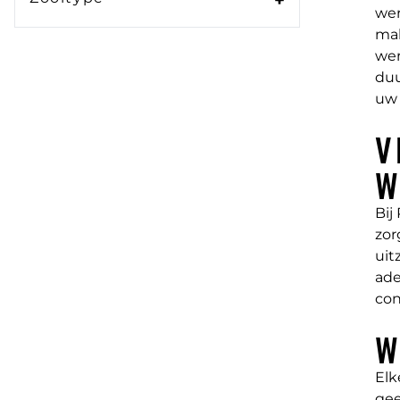
+
wer
mak
wer
duu
uw 
V
W
Bij
zor
uit
ade
con
W
Elk
gee