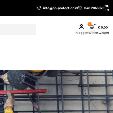
NL
info@pb-protection.nl
040 2063026
EN
0
€ 0,00
Inloggen
Winkelwagen