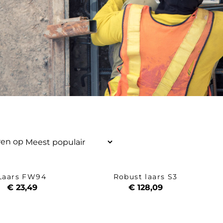
ren op
Laars FW94
Robust laars S3
€ 23,49
€ 128,09