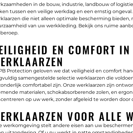
kzaamheden in de bouw, industrie, landbouw of logistie
en tussen een veilige werkdag en een ernstig ongeval. 
klaarzen die niet alleen optimale bescherming bieden, 
rzaamheid van uw werkkleding. Bekijk ons ruime aanbod
beroep.
EILIGHEID EN COMFORT IN
ERKLAARZEN
 PB Protection geloven we dat veiligheid en comfort 
gvuldig samengestelde selectie werklaarzen die voldoen
zonderlijk comfortabel zijn. Onze werklaarzen zijn ontw
mende materialen, schokabsorberende zolen, en ergono
centreren op uw werk, zonder afgeleid te worden door 
ERKLAARZEN VOOR ALLE 
e werkomgeving stelt andere eisen aan uw bescherme
n uitzondering. Of u nu werkt in natte omstandigheden