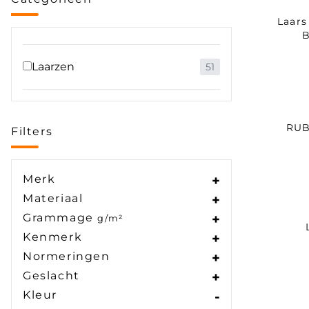
Laars
B
Laarzen
51
RUB
Filters
Merk
+
Materiaal
+
Grammage
+
g/m²
Kenmerk
+
Normeringen
+
Geslacht
+
Kleur
-