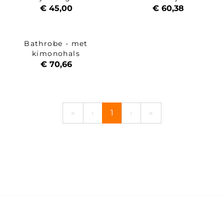
€ 45,00
€ 60,38
Bathrobe - met
kimonohals
€ 70,66
«
‹
1
›
»