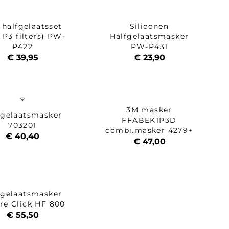
 halfgelaatsset
Siliconen
 P3 filters) PW-
Halfgelaatsmasker
P422
PW-P431
€ 39,95
€ 23,90
3M masker
fgelaatsmasker
FFABEK1P3D
703201
combi.masker 4279+
€ 40,40
€ 47,00
fgelaatsmasker
re Click HF 800
€ 55,50