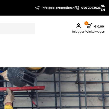
NL
info@pb-protection.nl
040 2063026
EN
0
€ 0,00
Inloggen
Winkelwagen