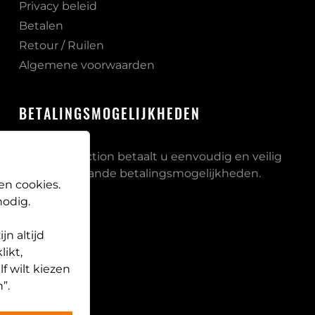
Privacy beleid
Betalen
Retour / Ruilen
Algemene voorwaarden
BETALINGSMOGELIJKHEDEN
Bij PB Protection betaalt u eenvoudig en veilig
via onderstaande betalingsmogelijkheden.
en cookies.
odig.
n altijd
likt,
f wilt kiezen
”.