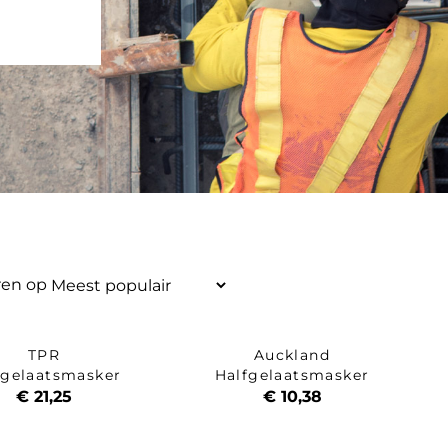
S
ren op
TPR
Auckland
fgelaatsmasker
Halfgelaatsmasker
€ 21,25
€ 10,38