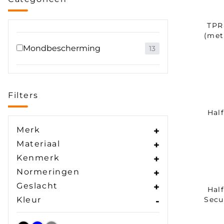
TPR
(met
Mondbescherming
13
Filters
Hal
Merk
+
Materiaal
+
Kenmerk
+
Normeringen
+
Geslacht
+
Hal
Kleur
-
Secu