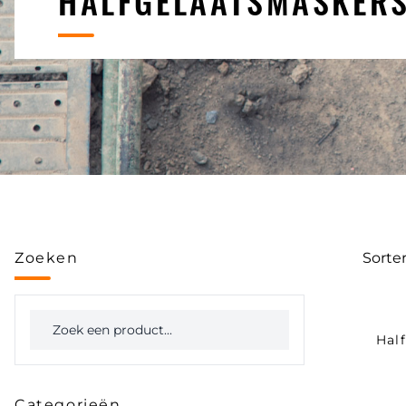
HALFGELAATSMASKER
Zoeken
Sorte
Hal
Categorieën