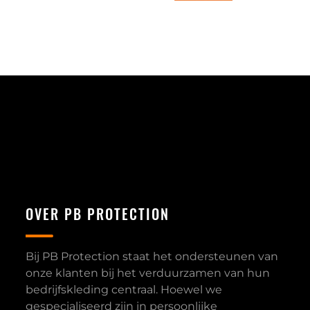
OVER PB PROTECTION
Bij PB Protection staat het ondersteunen van
onze klanten bij het verduurzamen van hun
bedrijfskleding centraal. Hoewel we
gespecialiseerd zijn in persoonlijke