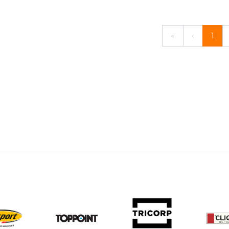
«
‹
1