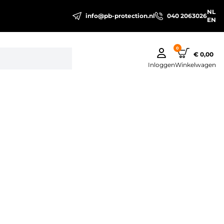
NL
info@pb-protection.nl
040 2063026
EN
0
€ 0,00
Inloggen
Winkelwagen