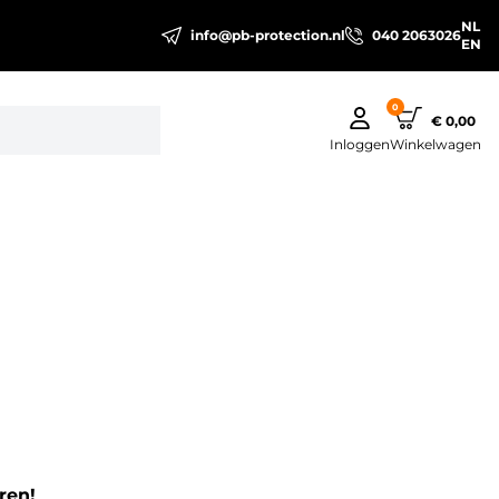
NL
info@pb-protection.nl
040 2063026
EN
0
€ 0,00
Inloggen
Winkelwagen
ren!