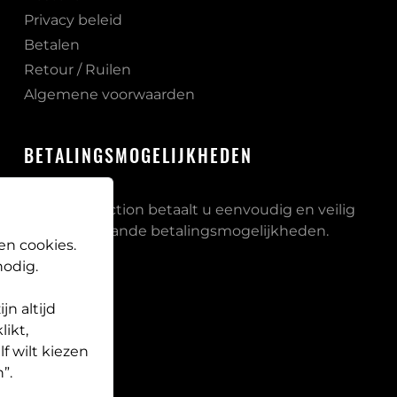
Privacy beleid
Betalen
Retour / Ruilen
Algemene voorwaarden
BETALINGSMOGELIJKHEDEN
Bij PB Protection betaalt u eenvoudig en veilig
via onderstaande betalingsmogelijkheden.
en cookies.
odig.
n altijd
likt,
f wilt kiezen
”.