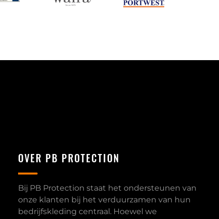
OVER PB PROTECTION
Bij PB Protection staat het ondersteunen van
onze klanten bij het verduurzamen van hun
bedrijfskleding centraal. Hoewel we