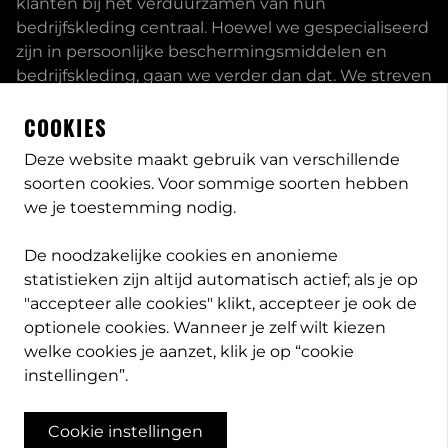
klanten bij het verduurzamen van hun
bedrijfskleding centraal. Hoewel we gespecialiseerd
zijn in persoonlijke beschermingsmiddelen en
bedrijfskleding, gaan we verder dan dat. We streven
ernaar om onze klanten volledig te ontzorgen en
COOKIES
bieden een uitgebreid servicepakket aan, inclusief
inhouse passessies en eigen print- borduurstudio.
Deze website maakt gebruik van verschillende
soorten cookies. Voor sommige soorten hebben
Dit zijn enkele van onze mogelijkheden. Heeft u
we je toestemming nodig.
speciale wensen, neem
contact
met ons op en we
bekijken met u wat de opties zijn. Lees meer
over
De noodzakelijke cookies en anonieme
PB-Protection
statistieken zijn altijd automatisch actief; als je op
"accepteer alle cookies" klikt, accepteer je ook de
optionele cookies. Wanneer je zelf wilt kiezen
welke cookies je aanzet, klik je op “cookie
info@pb-protection.nl
instellingen”.
040 2063026
Cookie instellingen