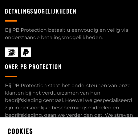
BETALINGSMOGELIJKHEDEN
Bij PB Protection betaalt u eenvoudig en veilig via
onderstaande betalingsmogelijkheden.
OVER PB PROTECTION
Bij PB Protection staat het ondersteunen van onze
klanten bij het verduurzamen van hun
bedrijfskleding centraal. Hoewel we gespecialiseerd
zijn in persoonlijke beschermingsmiddelen en
bedrijfskleding, gaan we verder dan dat. We streven
ernaar om onze klanten volledig te ontzorgen en
COOKIES
bieden een uitgebreid servicepakket aan, inclusief
inhouse passessies en eigen print- borduurstudio.