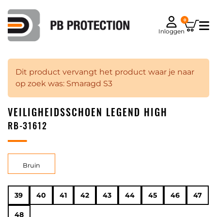
0
Inloggen
Dit product vervangt het product waar je naar
op zoek was: Smaragd S3
VEILIGHEIDSSCHOEN LEGEND HIGH
RB-31612
Bruin
39
40
41
42
43
44
45
46
47
48