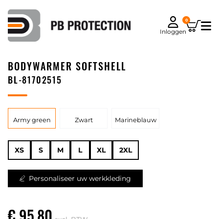
0
Inloggen
BODYWARMER SOFTSHELL
BL-81702515
Army green
Zwart
Marineblauw
XS
S
M
L
XL
2XL
Personaliseer uw werkkleding
€ 95,80