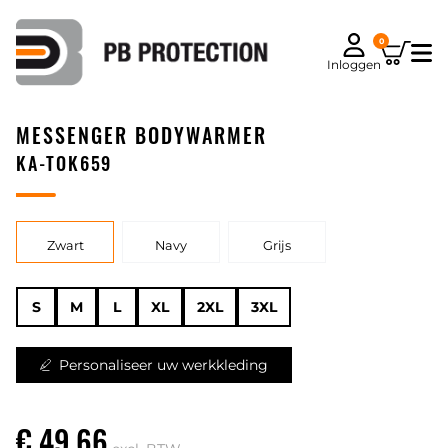
0
Inloggen
MESSENGER BODYWARMER
KA-TOK659
Zwart
Navy
Grijs
S
M
L
XL
2XL
3XL
Personaliseer uw werkkleding
€ 49,66