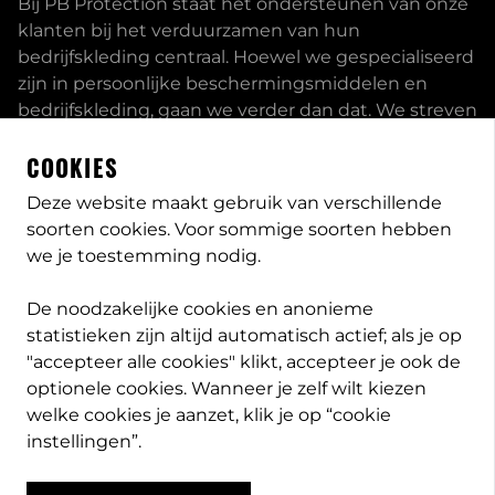
Bij PB Protection staat het ondersteunen van onze
klanten bij het verduurzamen van hun
bedrijfskleding centraal. Hoewel we gespecialiseerd
zijn in persoonlijke beschermingsmiddelen en
bedrijfskleding, gaan we verder dan dat. We streven
ernaar om onze klanten volledig te ontzorgen en
COOKIES
bieden een uitgebreid servicepakket aan, inclusief
inhouse passessies en eigen print- borduurstudio.
Deze website maakt gebruik van verschillende
soorten cookies. Voor sommige soorten hebben
Dit zijn enkele van onze mogelijkheden. Heeft u
we je toestemming nodig.
speciale wensen, neem
contact
met ons op en we
bekijken met u wat de opties zijn. Lees meer
over
De noodzakelijke cookies en anonieme
PB-Protection
statistieken zijn altijd automatisch actief; als je op
"accepteer alle cookies" klikt, accepteer je ook de
optionele cookies. Wanneer je zelf wilt kiezen
welke cookies je aanzet, klik je op “cookie
info@pb-protection.nl
instellingen”.
040 2063026