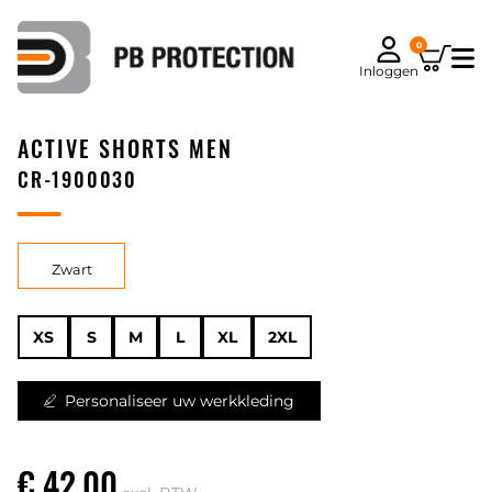
0
Inloggen
ACTIVE SHORTS MEN
CR-1900030
Zwart
XS
S
M
L
XL
2XL
Personaliseer uw werkkleding
€ 42,00