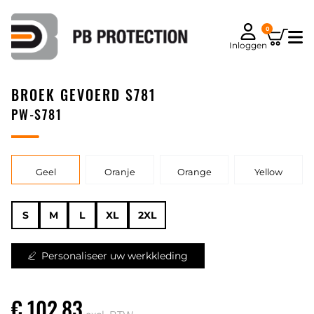
0
Inloggen
BROEK GEVOERD S781
PW-S781
Geel
Oranje
Orange
Yellow
S
M
L
XL
2XL
Personaliseer uw werkkleding
€ 102,83