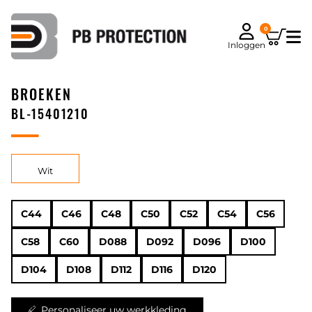
0
Inloggen
BROEKEN
BL-15401210
Wit
C44
C46
C48
C50
C52
C54
C56
C58
C60
D088
D092
D096
D100
D104
D108
D112
D116
D120
Personaliseer uw werkkleding