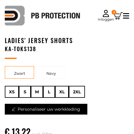
0
Inloggen
LADIES' JERSEY SHORTS
KA-TOKS138
Zwart
Navy
XS
S
M
L
XL
2XL
Personaliseer uw werkkleding
€ 13,22