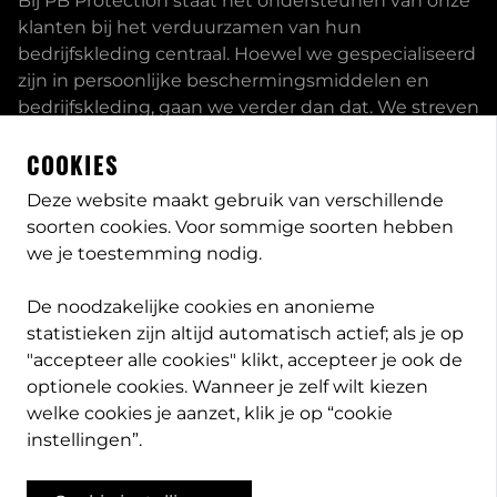
Bij PB Protection staat het ondersteunen van onze
klanten bij het verduurzamen van hun
bedrijfskleding centraal. Hoewel we gespecialiseerd
zijn in persoonlijke beschermingsmiddelen en
bedrijfskleding, gaan we verder dan dat. We streven
ernaar om onze klanten volledig te ontzorgen en
COOKIES
bieden een uitgebreid servicepakket aan, inclusief
inhouse passessies en eigen print- borduurstudio.
Deze website maakt gebruik van verschillende
soorten cookies. Voor sommige soorten hebben
Dit zijn enkele van onze mogelijkheden. Heeft u
we je toestemming nodig.
speciale wensen, neem
contact
met ons op en we
bekijken met u wat de opties zijn. Lees meer
over
De noodzakelijke cookies en anonieme
PB-Protection
statistieken zijn altijd automatisch actief; als je op
"accepteer alle cookies" klikt, accepteer je ook de
optionele cookies. Wanneer je zelf wilt kiezen
welke cookies je aanzet, klik je op “cookie
info@pb-protection.nl
instellingen”.
040 2063026