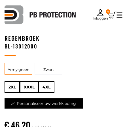
0
Inloggen
REGENBROEK
BL-13012000
Army groen
Zwart
2XL
XXXL
4XL
Personaliseer uw werkkleding
€ 46,20