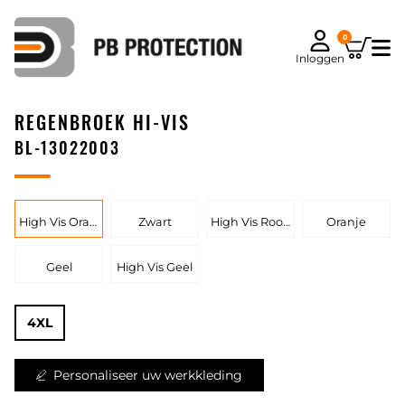
0
Inloggen
REGENBROEK HI-VIS
BL-13022003
High Vis Oranje
Zwart
High Vis Rood
Oranje
Geel
High Vis Geel
4XL
Personaliseer uw werkkleding