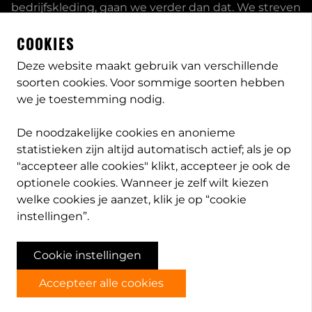
bedrijfskleding, gaan we verder dan dat. We streven
ernaar om onze klanten volledig te ontzorgen en
COOKIES
bieden een uitgebreid servicepakket aan, inclusief
inhouse passessies en eigen print- borduurstudio.
Deze website maakt gebruik van verschillende
soorten cookies. Voor sommige soorten hebben
Dit zijn enkele van onze mogelijkheden. Heeft u
we je toestemming nodig.
speciale wensen, neem
contact
met ons op en we
bekijken met u wat de opties zijn. Lees meer
over
De noodzakelijke cookies en anonieme
PB-Protection
statistieken zijn altijd automatisch actief; als je op
"accepteer alle cookies" klikt, accepteer je ook de
optionele cookies. Wanneer je zelf wilt kiezen
welke cookies je aanzet, klik je op “cookie
info@pb-protection.nl
instellingen”.
040 2063026
Cookie instellingen
Accepteer alle cookies
© PB Protection