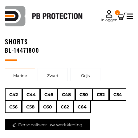
0
Inloggen
SHORTS
BL-14471800
Marine
Zwart
Grijs
C42
C44
C46
C48
C50
C52
C54
C56
C58
C60
C62
C64
Personaliseer uw werkkleding