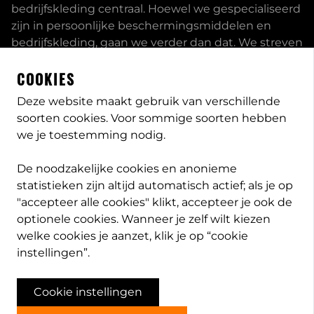
bedrijfskleding centraal. Hoewel we gespecialiseerd
zijn in persoonlijke beschermingsmiddelen en
bedrijfskleding, gaan we verder dan dat. We streven
ernaar om onze klanten volledig te ontzorgen en
COOKIES
bieden een uitgebreid servicepakket aan, inclusief
inhouse passessies en eigen print- borduurstudio.
Deze website maakt gebruik van verschillende
soorten cookies. Voor sommige soorten hebben
Dit zijn enkele van onze mogelijkheden. Heeft u
we je toestemming nodig.
speciale wensen, neem
contact
met ons op en we
bekijken met u wat de opties zijn. Lees meer
over
De noodzakelijke cookies en anonieme
PB-Protection
statistieken zijn altijd automatisch actief; als je op
"accepteer alle cookies" klikt, accepteer je ook de
optionele cookies. Wanneer je zelf wilt kiezen
welke cookies je aanzet, klik je op “cookie
info@pb-protection.nl
instellingen”.
040 2063026
Cookie instellingen