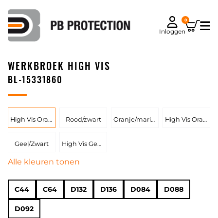
0
Inloggen
WERKBROEK HIGH VIS
BL-15331860
High Vis Oranje/Marineblauw
Rood/zwart
Oranje/marine
High Vis Oranje/Groen
Geel/Zwart
High Vis Geel/Zwart
Alle kleuren tonen
C44
C64
D132
D136
D084
D088
D092