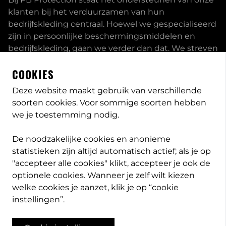
klanten bij het verduurzamen van hun
bedrijfskleding centraal. Hoewel we gespecialiseerd
zijn in persoonlijke beschermingsmiddelen en
bedrijfskleding, gaan we verder dan dat. We streven
ernaar om onze klanten volledig te ontzorgen en
COOKIES
bieden een uitgebreid servicepakket aan, inclusief
inhouse passessies en eigen print- borduurstudio.
Deze website maakt gebruik van verschillende
soorten cookies. Voor sommige soorten hebben
Dit zijn enkele van onze mogelijkheden. Heeft u
we je toestemming nodig.
speciale wensen, neem
contact
met ons op en we
bekijken met u wat de opties zijn. Lees meer
over
De noodzakelijke cookies en anonieme
PB-Protection
statistieken zijn altijd automatisch actief; als je op
"accepteer alle cookies" klikt, accepteer je ook de
optionele cookies. Wanneer je zelf wilt kiezen
welke cookies je aanzet, klik je op “cookie
info@pb-protection.nl
instellingen”.
040 2063026