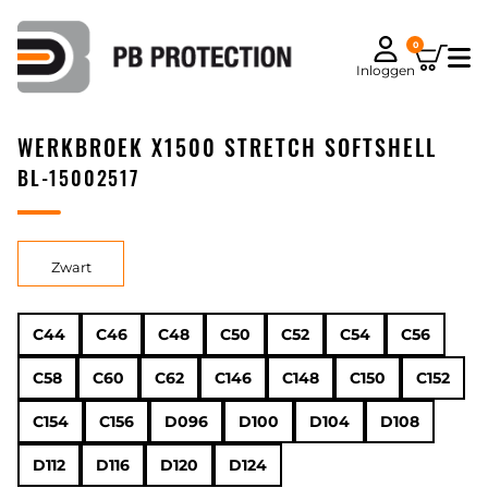
0
Inloggen
WERKBROEK X1500 STRETCH SOFTSHELL
BL-15002517
Zwart
C44
C46
C48
C50
C52
C54
C56
C58
C60
C62
C146
C148
C150
C152
C154
C156
D096
D100
D104
D108
D112
D116
D120
D124