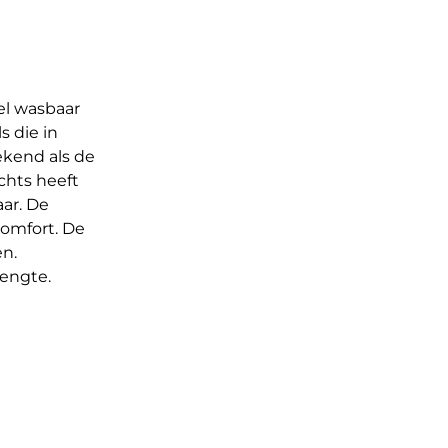
el wasbaar
s die in
ekend als de
chts heeft
ar. De
comfort. De
en.
engte.