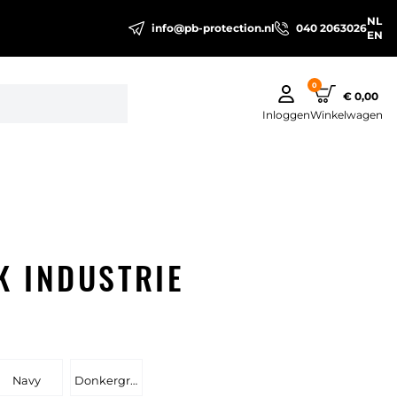
NL
info@pb-protection.nl
040 2063026
EN
0
€ 0,00
Inloggen
Winkelwagen
 INDUSTRIE
Navy
Donkergrijs