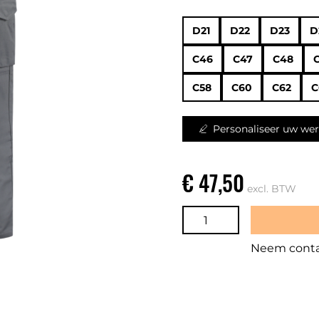
D21
D22
D23
D
C46
C47
C48
C58
C60
C62
C
Personaliseer uw wer
€ 47,50
excl. BTW
Neem contac