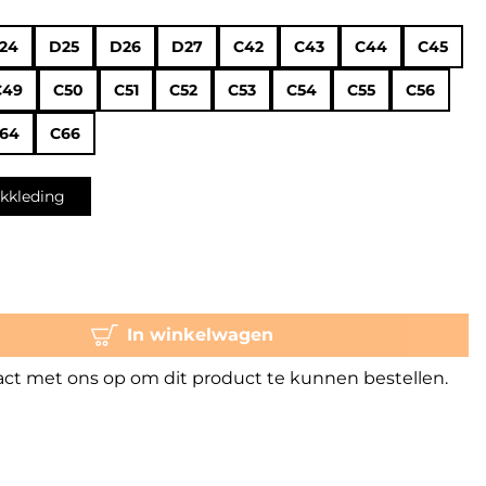
24
D25
D26
D27
C42
C43
C44
C45
C49
C50
C51
C52
C53
C54
C55
C56
64
C66
kkleding
In winkelwagen
t met ons op om dit product te kunnen bestellen.