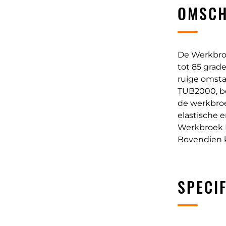
OMSCH
De Werkbroe
tot 85 grade
ruige omsta
TUB2000, be
de werkbroe
elastische 
Werkbroek I
Bovendien k
SPECIF