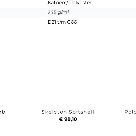
Katoen / Polyester
245 g/m²
D21 t/m C66
ob
Skeleton Softshell
Pol
€ 98,10