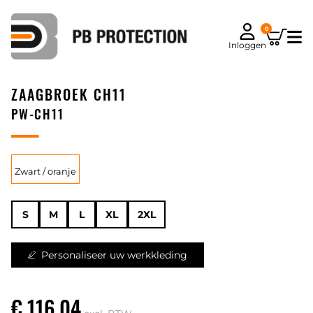
0
Inloggen
ZAAGBROEK CH11
PW-CH11
Zwart / oranje
S
M
L
XL
2XL
Personaliseer uw werkkleding
€ 116,04