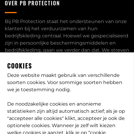
OVER PB PROTECTION
Bij PB Protection staat het ondersteunen van onze
klanten bij het verduurzamen van hun
bedrijfskleding centraal. Hoewel we gespecialiseerd
zijn in persoonlijke beschermingsmiddelen en
bedrijfskleding, gaan we verder dan dat. We streven
ernaar om onze klanten volledig te ontzorgen en
COOKIES
bieden een uitgebreid servicepakket aan, inclusief
inhouse passessies en eigen print- borduurstudio.
Deze website maakt gebruik van verschillende
soorten cookies. Voor sommige soorten hebben
Dit zijn enkele van onze mogelijkheden. Heeft u
we je toestemming nodig.
speciale wensen, neem
contact
met ons op en we
bekijken met u wat de opties zijn. Lees meer
over
De noodzakelijke cookies en anonieme
PB-Protection
statistieken zijn altijd automatisch actief; als je op
"accepteer alle cookies" klikt, accepteer je ook de
optionele cookies. Wanneer je zelf wilt kiezen
welke cookies je aanzet, klik je op “cookie
info@pb-protection.nl