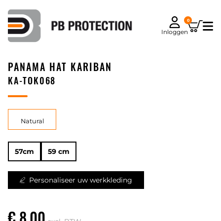
0
Inloggen
PANAMA HAT KARIBAN
KA-TOK068
Natural
57cm
59 cm
Personaliseer uw werkkleding
€ 8,00