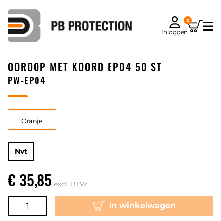
0
Inloggen
OORDOP MET KOORD EP04 50 ST
PW-EP04
Oranje
Nvt
€ 35,85
excl. BTW
In winkelwagen