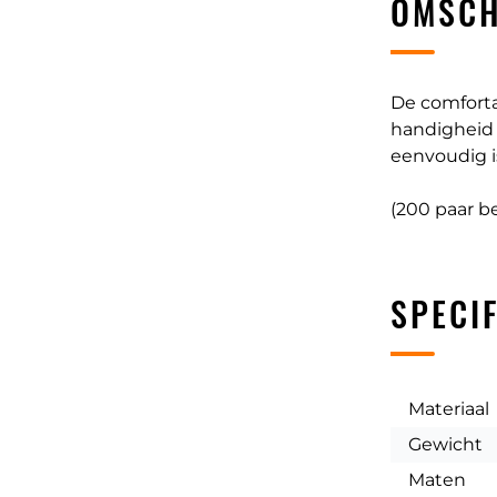
OMSCH
De comfort
handigheid 
eenvoudig i
(200 paar b
SPECIF
Materiaal
Gewicht
Maten