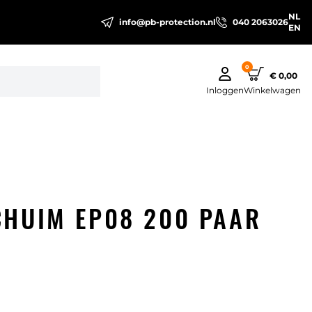
NL
info@pb-protection.nl
040 2063026
EN
0
€ 0,00
Inloggen
Winkelwagen
HUIM EP08 200 PAAR