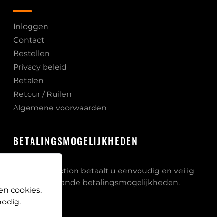
Inloggen
Contact
Bestellen
Privacy beleid
Betalen
Retour / Ruilen
Algemene voorwaarden
BETALINGSMOGELIJKHEDEN
Bij PB Protection betaalt u eenvoudig en veilig
via onderstaande betalingsmogelijkheden.
en cookies.
odig.