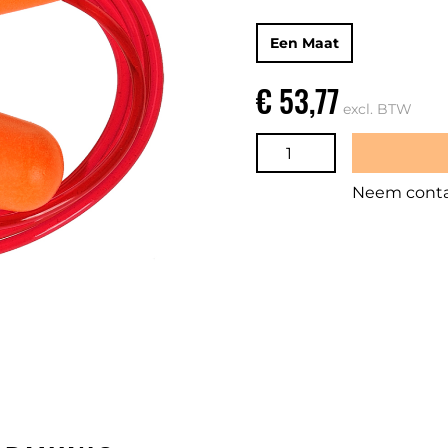
Een Maat
€ 53,77
excl. BTW
Neem contac