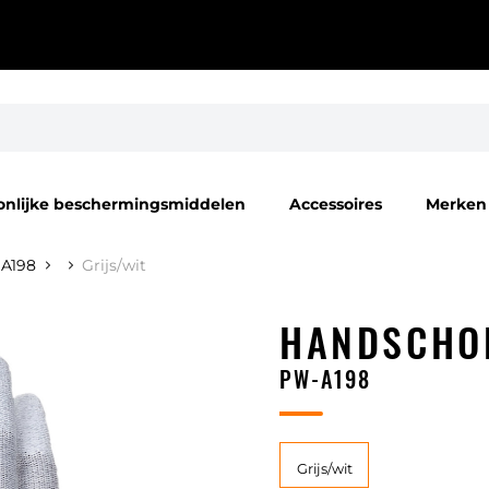
onlijke beschermingsmiddelen
Accessoires
Merken
 A198
Grijs/wit
HANDSCHOE
PW-A198
Grijs/wit