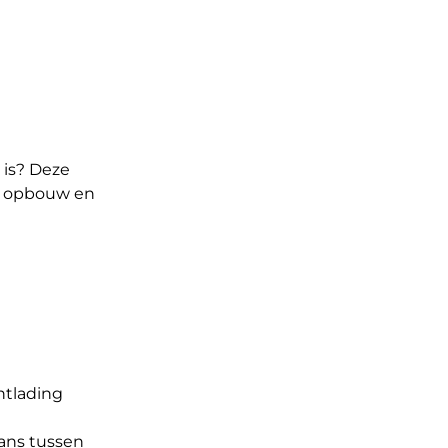
 is? Deze
e opbouw en
ntlading
lans tussen