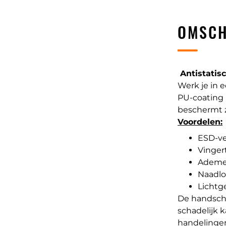
OMSCH
Antistatis
Werk je in 
PU-coating
beschermt z
Voordelen:
ESD-vei
Vinger
Ademen
Naadlo
Lichtg
De handscho
schadelijk k
handelingen