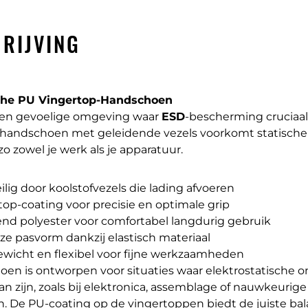
RIJVING
che PU Vingertop-Handschoen
een gevoelige omgeving waar
ESD
-bescherming cruciaal
 handschoen met geleidende vezels voorkomt statisch
o zowel je werk als je apparatuur.
lig door koolstofvezels die lading afvoeren
top-coating voor precisie en optimale grip
d polyester voor comfortabel langdurig gebruik
ze pasvorm dankzij elastisch materiaal
ewicht en flexibel voor fijne werkzaamheden
en is ontworpen voor situaties waar elektrostatische o
an zijn, zoals bij elektronica, assemblage of nauwkeurige
. De PU-coating op de vingertoppen biedt de juiste ba