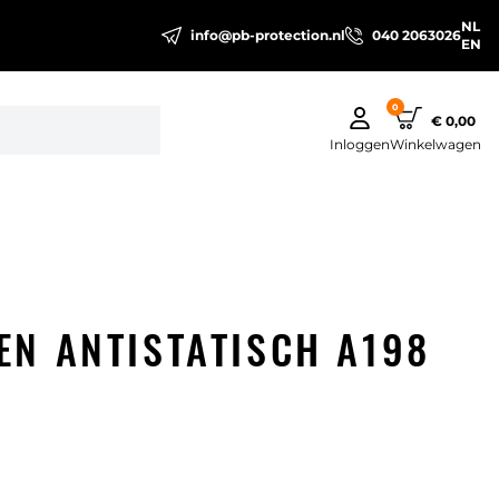
NL
info@pb-protection.nl
040 2063026
EN
0
€ 0,00
Inloggen
Winkelwagen
N ANTISTATISCH A198