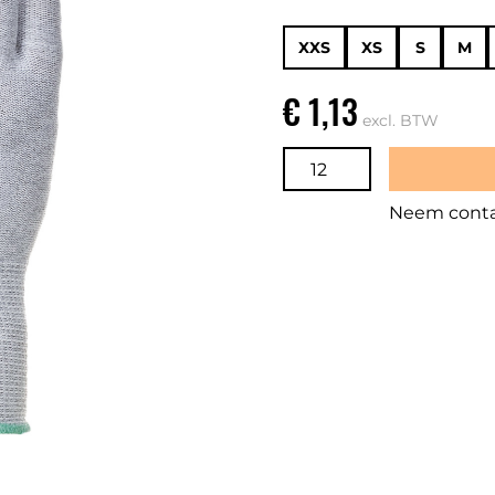
XXS
XS
S
M
€ 1,13
excl. BTW
Neem contac