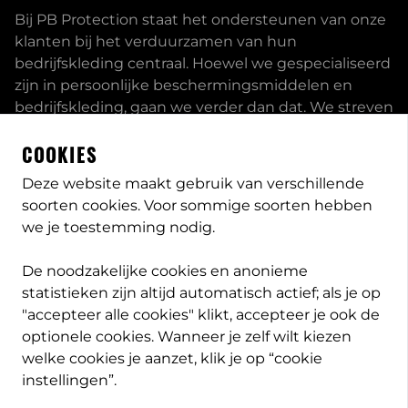
Bij PB Protection staat het ondersteunen van onze
klanten bij het verduurzamen van hun
bedrijfskleding centraal. Hoewel we gespecialiseerd
zijn in persoonlijke beschermingsmiddelen en
bedrijfskleding, gaan we verder dan dat. We streven
ernaar om onze klanten volledig te ontzorgen en
COOKIES
bieden een uitgebreid servicepakket aan, inclusief
inhouse passessies en eigen print- borduurstudio.
Deze website maakt gebruik van verschillende
soorten cookies. Voor sommige soorten hebben
Dit zijn enkele van onze mogelijkheden. Heeft u
we je toestemming nodig.
speciale wensen, neem
contact
met ons op en we
bekijken met u wat de opties zijn. Lees meer
over
De noodzakelijke cookies en anonieme
PB-Protection
statistieken zijn altijd automatisch actief; als je op
"accepteer alle cookies" klikt, accepteer je ook de
optionele cookies. Wanneer je zelf wilt kiezen
welke cookies je aanzet, klik je op “cookie
info@pb-protection.nl
instellingen”.
040 2063026