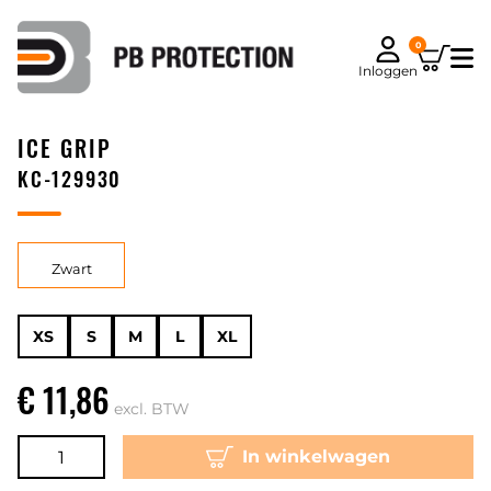
0
Inloggen
ICE GRIP
KC-129930
Zwart
XS
S
M
L
XL
€ 11,86
excl. BTW
In winkelwagen