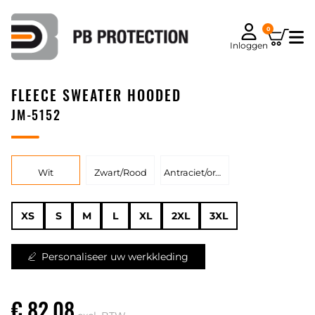
0
Inloggen
FLEECE SWEATER HOODED
JM-5152
Wit
Zwart/Rood
Antraciet/oranje
XS
S
M
L
XL
2XL
3XL
Personaliseer uw werkkleding
€ 82,08