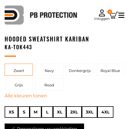
0
Inloggen
HOODED SWEATSHIRT KARIBAN
KA-TOK443
Zwart
Navy
Donkergrijs
Royal Blue
Grijs
Rood
Alle kleuren tonen
XS
S
M
L
XL
2XL
3XL
4XL
Personaliseer uw werkkleding