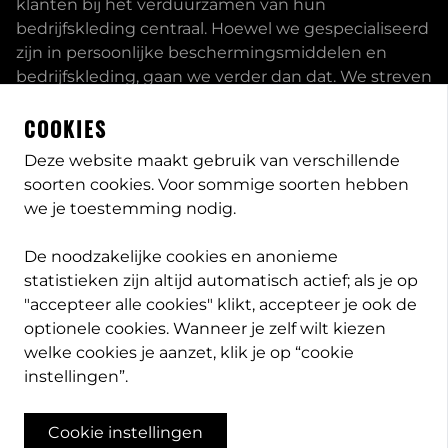
klanten bij het verduurzamen van hun
bedrijfskleding centraal. Hoewel we gespecialiseerd
zijn in persoonlijke beschermingsmiddelen en
bedrijfskleding, gaan we verder dan dat. We streven
ernaar om onze klanten volledig te ontzorgen en
COOKIES
bieden een uitgebreid servicepakket aan, inclusief
inhouse passessies en eigen print- borduurstudio.
Deze website maakt gebruik van verschillende
soorten cookies. Voor sommige soorten hebben
Dit zijn enkele van onze mogelijkheden. Heeft u
we je toestemming nodig.
speciale wensen, neem
contact
met ons op en we
bekijken met u wat de opties zijn. Lees meer
over
De noodzakelijke cookies en anonieme
PB-Protection
statistieken zijn altijd automatisch actief; als je op
"accepteer alle cookies" klikt, accepteer je ook de
optionele cookies. Wanneer je zelf wilt kiezen
welke cookies je aanzet, klik je op “cookie
info@pb-protection.nl
instellingen”.
040 2063026
Cookie instellingen