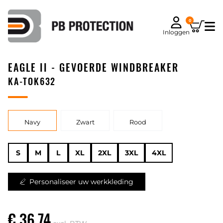
0
Inloggen
EAGLE II - GEVOERDE WINDBREAKER
KA-TOK632
Navy
Zwart
Rood
S
M
L
XL
2XL
3XL
4XL
Personaliseer uw werkkleding
€ 36,74