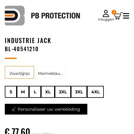
0
Inloggen
INDUSTRIE JACK
BL-40541210
Zwart/grijs
Marineblauw/Korenblauw
S
M
L
XL
2XL
3XL
4XL
Personaliseer uw werkkleding
€ 77,60