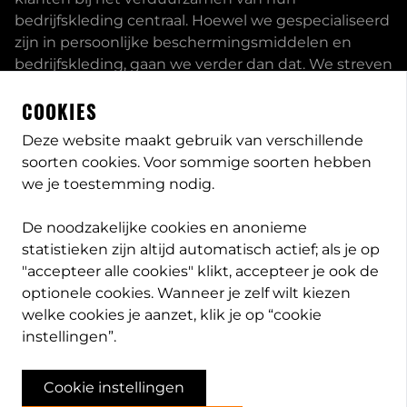
bedrijfskleding centraal. Hoewel we gespecialiseerd
zijn in persoonlijke beschermingsmiddelen en
bedrijfskleding, gaan we verder dan dat. We streven
ernaar om onze klanten volledig te ontzorgen en
COOKIES
bieden een uitgebreid servicepakket aan, inclusief
inhouse passessies en eigen print- borduurstudio.
Deze website maakt gebruik van verschillende
soorten cookies. Voor sommige soorten hebben
Dit zijn enkele van onze mogelijkheden. Heeft u
we je toestemming nodig.
speciale wensen, neem
contact
met ons op en we
bekijken met u wat de opties zijn. Lees meer
over
De noodzakelijke cookies en anonieme
PB-Protection
statistieken zijn altijd automatisch actief; als je op
"accepteer alle cookies" klikt, accepteer je ook de
optionele cookies. Wanneer je zelf wilt kiezen
welke cookies je aanzet, klik je op “cookie
info@pb-protection.nl
instellingen”.
040 2063026
Cookie instellingen