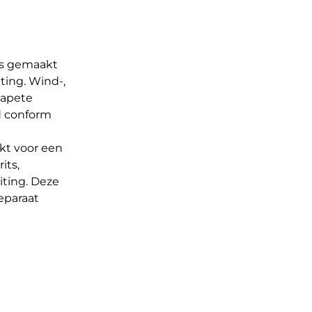
 is gemaakt
ting. Wind-,
tapete
d conform
ikt voor een
its,
ting. Deze
eparaat