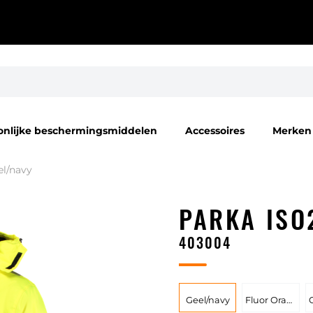
onlijke beschermingsmiddelen
Accessoires
Merken
el/navy
PARKA ISO
403004
Geel/navy
Fluor Orange/Navy