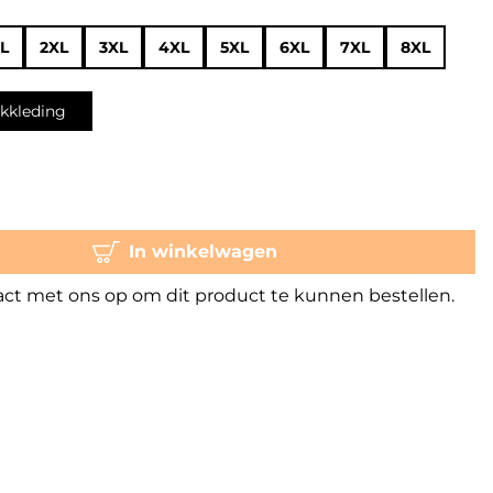
L
2XL
3XL
4XL
5XL
6XL
7XL
8XL
kkleding
In winkelwagen
t met ons op om dit product te kunnen bestellen.