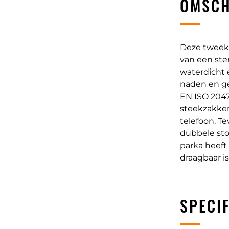
OMSCH
Deze tweekle
van een ste
waterdicht 
naden en ge
EN ISO 20471
steekzakken
telefoon. Te
dubbele sto
parka heeft
draagbaar is
SPECIF