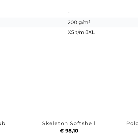
-
200 g/m²
XS t/m 8XL
ob
Skeleton Softshell
Pol
€ 98,10