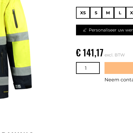
XS
S
M
L
X
Personaliseer uw wer
€ 141,17
excl. BTW
Neem contac