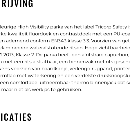
RIJVING
urige High Visibility parka van het label Tricorp Safety
rke kwaliteit fluordoek en contrastdoek met een PU-coa
en ademend conform EN343 klasse 3:3. Voorzien van ge
lamineerde waterafstotende ritsen. Hoge zichtbaarhei
:2013, Klasse 2. De parka heeft een afritsbare capuchon,
 met een rits afsluitbaar, een binnenzak met rits gesch
vens voorzien van baardkapje, verlengd rugpand, printerr
rmflap met waterkering en een verdekte drukknoopslui
 een comfortabel uitneembaar thermo binnenjack dat s
 maar niet als werkjas te gebruiken.
ICATIES