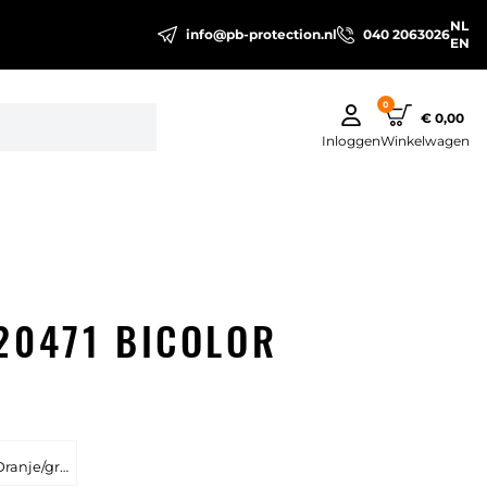
NL
info@pb-protection.nl
040 2063026
EN
0
€ 0,00
Inloggen
Winkelwagen
20471 BICOLOR
Oranje/groen