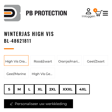
0
Inloggen
WINTERJAS HIGH VIS
BL-48621811
High Vis Oranje/Medium Grijs
Rood/zwart
Oranje/marine
Geel/Zwart
Geel/Marine
HIgh Vis Geel/Medium Grijs
S
M
L
XL
2XL
XXXL
4XL
Personaliseer uw werkkleding