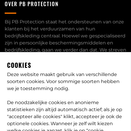
OVER PB PROTECTION
Bij PB Protection staat het ondersteunen van onze
klanten bij het verduurzamen van hun
bedrijfskleding centraal. Hoewel we gespecialiseerd
zijn in persoonlijke beschermingsmiddelen en
bedrijfskleding, gaan we verder dan dat. We streven
ernaar om onze klanten volledig te ontzorgen en
COOKIES
bieden een uitgebreid servicepakket aan, inclusief
inhouse passessies en eigen print- borduurstudio.
Deze website maakt gebruik van verschillende
soorten cookies. Voor sommige soorten hebben
Dit zijn enkele van onze mogelijkheden. Heeft u
we je toestemming nodig.
speciale wensen, neem
contact
met ons op en we
bekijken met u wat de opties zijn. Lees meer
over
De noodzakelijke cookies en anonieme
PB-Protection
statistieken zijn altijd automatisch actief; als je op
"accepteer alle cookies" klikt, accepteer je ook de
optionele cookies. Wanneer je zelf wilt kiezen
welke cookies je aanzet, klik je op “cookie