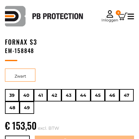
0
Inloggen
FORNAX S3
EM-158848
Zwart
39
40
41
42
43
44
45
46
47
48
49
€ 153,50
excl. BTW