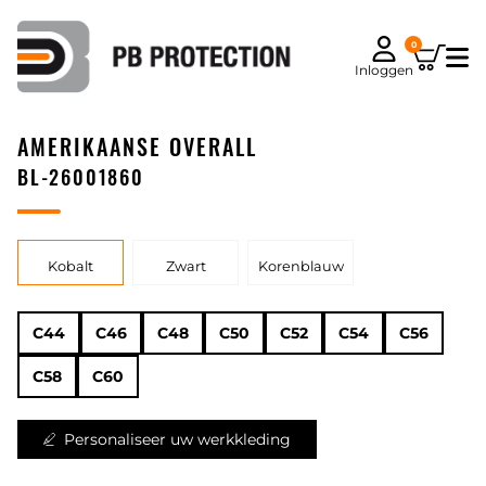
0
Inloggen
AMERIKAANSE OVERALL
BL-26001860
Kobalt
Zwart
Korenblauw
C44
C46
C48
C50
C52
C54
C56
C58
C60
Personaliseer uw werkkleding