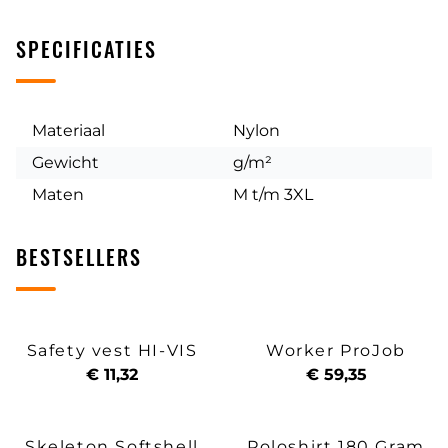
SPECIFICATIES
Materiaal
Nylon
Gewicht
g/m²
Maten
M t/m 3XL
BESTSELLERS
Safety vest HI-VIS
Worker ProJob
€ 11,32
€ 59,35
Skeleton Softshell
Poloshirt 180 Gram