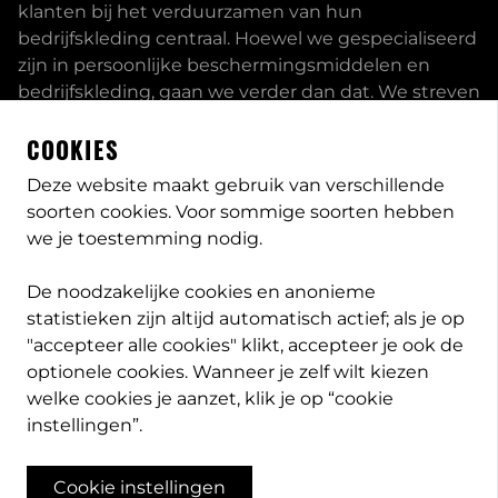
klanten bij het verduurzamen van hun
bedrijfskleding centraal. Hoewel we gespecialiseerd
zijn in persoonlijke beschermingsmiddelen en
bedrijfskleding, gaan we verder dan dat. We streven
ernaar om onze klanten volledig te ontzorgen en
COOKIES
bieden een uitgebreid servicepakket aan, inclusief
inhouse passessies en eigen print- borduurstudio.
Deze website maakt gebruik van verschillende
soorten cookies. Voor sommige soorten hebben
Dit zijn enkele van onze mogelijkheden. Heeft u
we je toestemming nodig.
speciale wensen, neem
contact
met ons op en we
bekijken met u wat de opties zijn. Lees meer
over
De noodzakelijke cookies en anonieme
PB-Protection
statistieken zijn altijd automatisch actief; als je op
"accepteer alle cookies" klikt, accepteer je ook de
optionele cookies. Wanneer je zelf wilt kiezen
welke cookies je aanzet, klik je op “cookie
info@pb-protection.nl
instellingen”.
040 2063026
Cookie instellingen