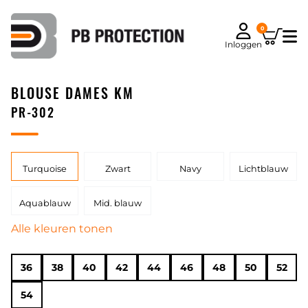
0
Inloggen
BLOUSE DAMES KM
PR-302
Turquoise
Zwart
Navy
Lichtblauw
Aquablauw
Mid. blauw
Alle kleuren tonen
36
38
40
42
44
46
48
50
52
54