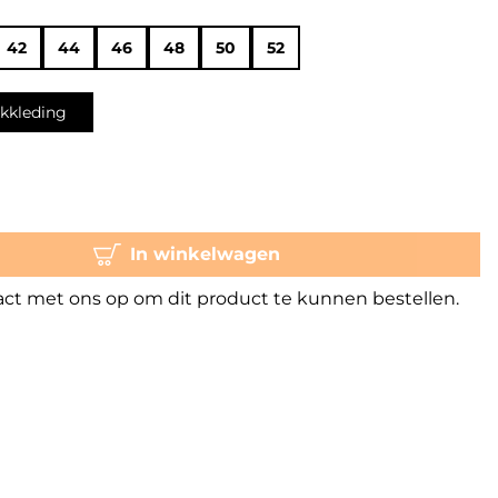
42
44
46
48
50
52
kkleding
In winkelwagen
t met ons op om dit product te kunnen bestellen.