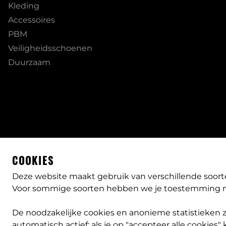
Kleding
Accessoires
PBM
Veiligheidsschoenen
Duurzaam
COOKIES
Deze website maakt gebruik van verschillende soort
Voor sommige soorten hebben we je toestemming n
De noodzakelijke cookies en anonieme statistieken zij
automatisch actief; als je op "accepteer alle cookies" k