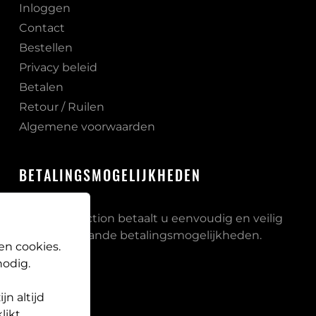
Inloggen
Contact
Bestellen
Privacy beleid
Betalen
Retour / Ruilen
Algemene voorwaarden
BETALINGSMOGELIJKHEDEN
Bij PB Protection betaalt u eenvoudig en veilig
via onderstaande betalingsmogelijkheden.
en cookies.
odig.
n altijd
likt,