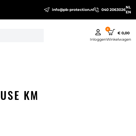
NL
info@pb-protection.nl
040 2063026
EN
0
€ 0,00
Inloggen
Winkelwagen
OUSE KM