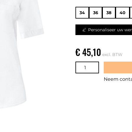
34
36
38
40
Personaliseer uw wer
€ 45,10
excl. BTW
Neem contac