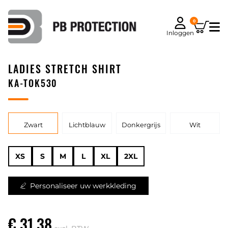
0
Inloggen
LADIES STRETCH SHIRT
KA-TOK530
Zwart
Lichtblauw
Donkergrijs
Wit
XS
S
M
L
XL
2XL
Personaliseer uw werkkleding
€ 31,38