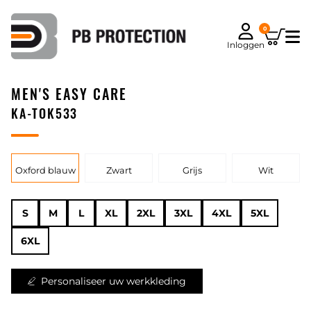
0
Inloggen
MEN'S EASY CARE
KA-TOK533
Oxford blauw
Zwart
Grijs
Wit
S
M
L
XL
2XL
3XL
4XL
5XL
6XL
Personaliseer uw werkkleding