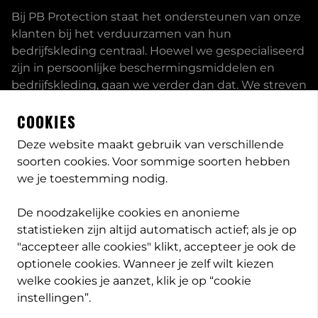
Bij PB Protection staat het ondersteunen van onze
klanten bij het verduurzamen van hun
bedrijfskleding centraal. Hoewel we gespecialiseerd
zijn in persoonlijke beschermingsmiddelen en
bedrijfskleding, gaan we verder dan dat. We streven
ernaar om onze klanten volledig te ontzorgen en
COOKIES
bieden een uitgebreid servicepakket aan, inclusief
inhouse passessies en eigen print- borduurstudio.
Deze website maakt gebruik van verschillende
soorten cookies. Voor sommige soorten hebben
Dit zijn enkele van onze mogelijkheden. Heeft u
we je toestemming nodig.
speciale wensen, neem
contact
met ons op en we
bekijken met u wat de opties zijn. Lees meer
over
De noodzakelijke cookies en anonieme
PB-Protection
statistieken zijn altijd automatisch actief; als je op
"accepteer alle cookies" klikt, accepteer je ook de
optionele cookies. Wanneer je zelf wilt kiezen
welke cookies je aanzet, klik je op “cookie
info@pb-protection.nl
instellingen”.
040 2063026