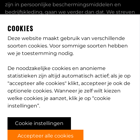
zijn in persoonlijke beschermingsmiddelen en
bedrijfskleding, gaan we verder dan dat. We streven
ernaar om onze klanten volledig te ontzorgen en
COOKIES
bieden een uitgebreid servicepakket aan, inclusief
inhouse passessies en eigen print- borduurstudio.
Deze website maakt gebruik van verschillende
soorten cookies. Voor sommige soorten hebben
Dit zijn enkele van onze mogelijkheden. Heeft u
we je toestemming nodig.
speciale wensen, neem
contact
met ons op en we
bekijken met u wat de opties zijn. Lees meer
over
De noodzakelijke cookies en anonieme
PB-Protection
statistieken zijn altijd automatisch actief; als je op
"accepteer alle cookies" klikt, accepteer je ook de
optionele cookies. Wanneer je zelf wilt kiezen
welke cookies je aanzet, klik je op “cookie
info@pb-protection.nl
instellingen”.
040 2063026
Cookie instellingen
Accepteer alle cookies