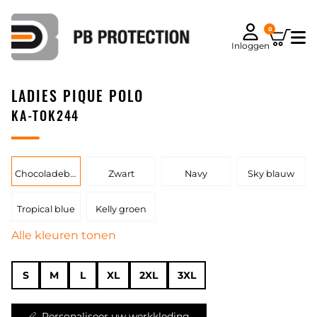
0
Inloggen
LADIES PIQUE POLO
KA-TOK244
Chocoladebruin
Zwart
Navy
Sky blauw
Tropical blue
Kelly groen
Alle kleuren tonen
S
M
L
XL
2XL
3XL
Personaliseer uw werkkleding