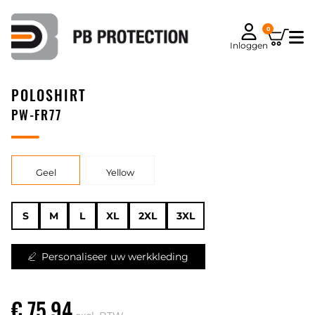
0
Inloggen
POLOSHIRT
PW-FR77
Geel
Yellow
S
M
L
XL
2XL
3XL
Personaliseer uw werkkleding
€ 75,94