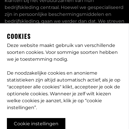
klanten bij het verduurzamen van hun
bedrijfskleding centraal. Hoewel we gespecialiseerd
zijn in persoonlijke beschermingsmiddelen en
bedrijfskleding, gaan we verder dan dat. We streven
ernaar om onze klanten volledig te ontzorgen en
COOKIES
bieden een uitgebreid servicepakket aan, inclusief
inhouse passessies en eigen print- borduurstudio.
Deze website maakt gebruik van verschillende
soorten cookies. Voor sommige soorten hebben
Dit zijn enkele van onze mogelijkheden. Heeft u
we je toestemming nodig.
speciale wensen, neem
contact
met ons op en we
bekijken met u wat de opties zijn. Lees meer
over
De noodzakelijke cookies en anonieme
PB-Protection
statistieken zijn altijd automatisch actief; als je op
"accepteer alle cookies" klikt, accepteer je ook de
optionele cookies. Wanneer je zelf wilt kiezen
welke cookies je aanzet, klik je op “cookie
info@pb-protection.nl
instellingen”.
040 2063026
Cookie instellingen