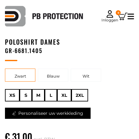
0
Inloggen
POLOSHIRT DAMES
GR-6681.1405
Zwart
Blauw
Wit
XS
S
M
L
XL
2XL
Personaliseer uw werkkleding
€ 31,00