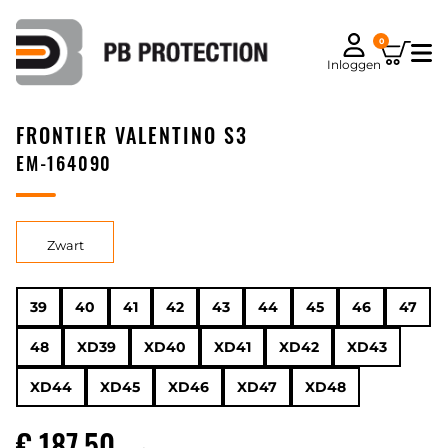
0
Inloggen
FRONTIER VALENTINO S3
EM-164090
Zwart
39
40
41
42
43
44
45
46
47
48
XD39
XD40
XD41
XD42
XD43
XD44
XD45
XD46
XD47
XD48
€ 187,50