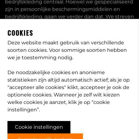
bedrijfskleding centraal. Hoewel we gespecialiseerd
zijn in persoonlijke beschermingsmiddelen en
bedrijfskleding, gaan we verder dan dat. We streven
ernaar om onze klanten volledig te ontzorgen en
COOKIES
bieden een uitgebreid servicepakket aan, inclusief
inhouse passessies en eigen print- borduurstudio.
Deze website maakt gebruik van verschillende
soorten cookies. Voor sommige soorten hebben
Dit zijn enkele van onze mogelijkheden. Heeft u
we je toestemming nodig.
speciale wensen, neem
contact
met ons op en we
bekijken met u wat de opties zijn. Lees meer
over
De noodzakelijke cookies en anonieme
PB-Protection
statistieken zijn altijd automatisch actief; als je op
"accepteer alle cookies" klikt, accepteer je ook de
optionele cookies. Wanneer je zelf wilt kiezen
welke cookies je aanzet, klik je op “cookie
info@pb-protection.nl
instellingen”.
040 2063026
Cookie instellingen