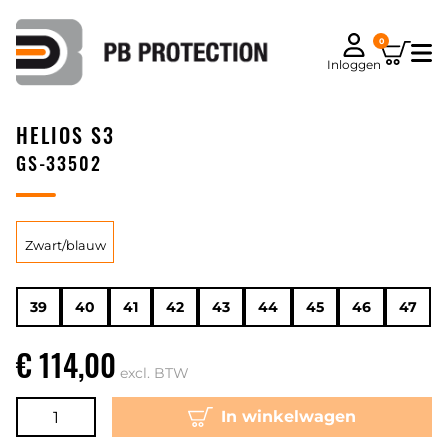
0
Inloggen
HELIOS S3
GS-33502
Zwart/blauw
39
40
41
42
43
44
45
46
47
€ 114,00
excl. BTW
In winkelwagen