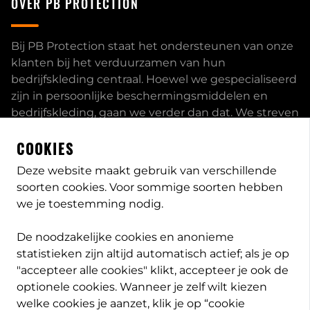
OVER PB PROTECTION
Bij PB Protection staat het ondersteunen van onze
klanten bij het verduurzamen van hun
bedrijfskleding centraal. Hoewel we gespecialiseerd
zijn in persoonlijke beschermingsmiddelen en
bedrijfskleding, gaan we verder dan dat. We streven
ernaar om onze klanten volledig te ontzorgen en
COOKIES
bieden een uitgebreid servicepakket aan, inclusief
inhouse passessies en eigen print- borduurstudio.
Deze website maakt gebruik van verschillende
soorten cookies. Voor sommige soorten hebben
Dit zijn enkele van onze mogelijkheden. Heeft u
we je toestemming nodig.
speciale wensen, neem
contact
met ons op en we
bekijken met u wat de opties zijn. Lees meer
over
De noodzakelijke cookies en anonieme
PB-Protection
statistieken zijn altijd automatisch actief; als je op
"accepteer alle cookies" klikt, accepteer je ook de
optionele cookies. Wanneer je zelf wilt kiezen
welke cookies je aanzet, klik je op “cookie
info@pb-protection.nl