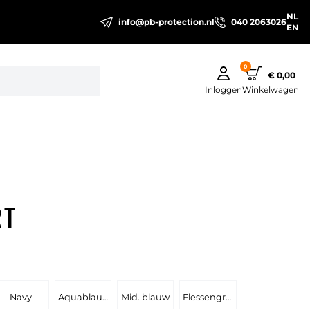
NL
info@pb-protection.nl
040 2063026
EN
0
€ 0,00
Inloggen
Winkelwagen
RT
Navy
Aquablauw
Mid. blauw
Flessengroen