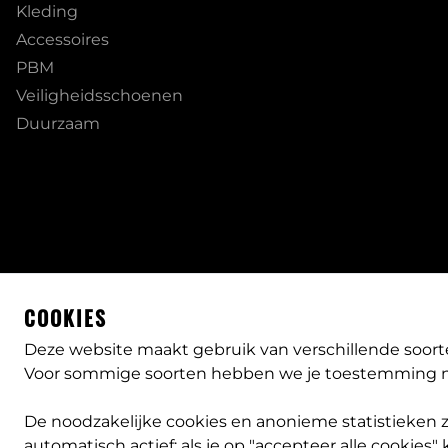
Kleding
Accessoires
PBM
Veiligheidsschoenen
Duurzaam
COOKIES
Deze website maakt gebruik van verschillende soort
Voor sommige soorten hebben we je toestemming n
De noodzakelijke cookies en anonieme statistieken zij
automatisch actief; als je op "accepteer alle cookies" k