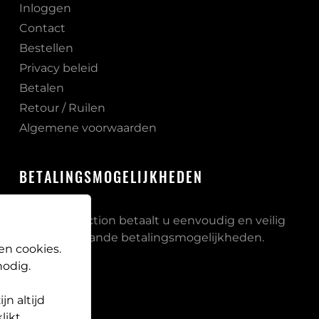
Inloggen
Contact
Bestellen
Privacy beleid
Betalen
Retour / Ruilen
Algemene voorwaarden
BETALINGSMOGELIJKHEDEN
Bij PB Protection betaalt u eenvoudig en veilig
via onderstaande betalingsmogelijkheden.
en cookies.
odig.
n altijd
likt,