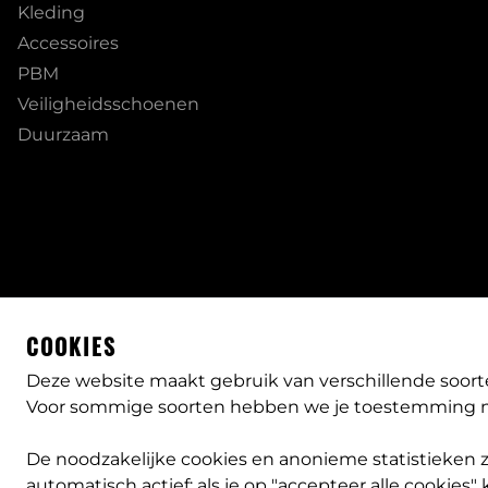
Kleding
Accessoires
PBM
Veiligheidsschoenen
Duurzaam
COOKIES
Deze website maakt gebruik van verschillende soort
Voor sommige soorten hebben we je toestemming n
De noodzakelijke cookies en anonieme statistieken zij
automatisch actief; als je op "accepteer alle cookies" k