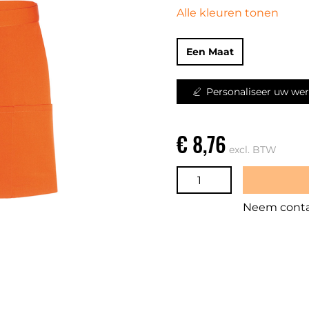
Alle kleuren tonen
Een Maat
Personaliseer uw wer
€ 8,76
excl. BTW
Neem contac