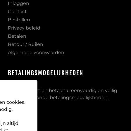
Inloggen
Contact
Bestellen
Privacy beleid
Betalen
Retour / Ruilen
Algemene voorwaarden
BETALINGSMOGELIJKHEDEN
Bij PB Protection betaalt u eenvoudig en veilig
via onderstaande betalingsmogelijkheden.
en cookies.
odig.
n altijd
likt,