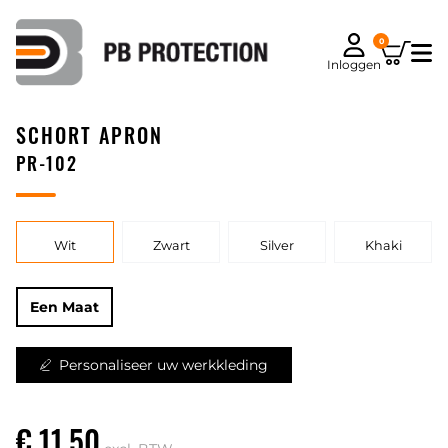
0
Inloggen
SCHORT APRON
PR-102
Wit
Zwart
Silver
Khaki
Een Maat
Personaliseer uw werkkleding
€ 11,50