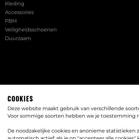
Kleding
Accessoires
PBM
Veiligheidsschoenen
Duurzaam
COOKIES
Deze website maakt gebruik van verschillende soort
Voor sommige soorten hebben we je toestemming n
De noodzakelijke cookies en anonieme statistieken zij
automatisch actief; als je op "accepteer alle cookies" k