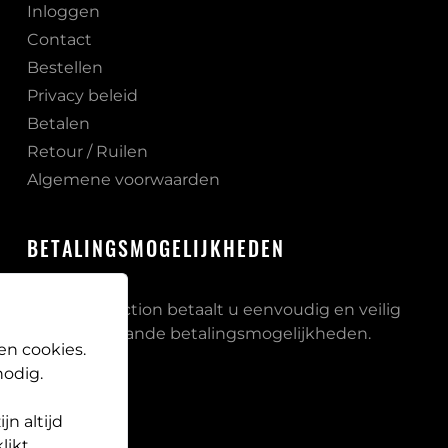
Inloggen
Contact
Bestellen
Privacy beleid
Betalen
Retour / Ruilen
Algemene voorwaarden
BETALINGSMOGELIJKHEDEN
Bij PB Protection betaalt u eenvoudig en veilig
via onderstaande betalingsmogelijkheden.
en cookies.
odig.
n altijd
likt,