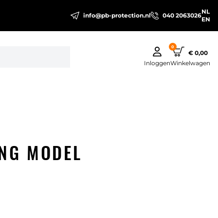
NL
info@pb-protection.nl
040 2063026
EN
0
€ 0,00
Inloggen
Winkelwagen
NG MODEL