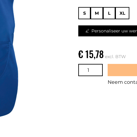
S
M
L
XL
Personaliseer uw wer
€ 15,78
excl. BTW
Neem contac