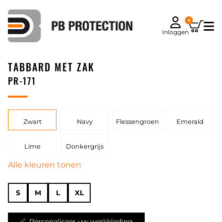
0
Inloggen
TABBARD MET ZAK
PR-171
Zwart
Navy
Flessengroen
Emerald
Lime
Donkergrijs
Alle kleuren tonen
S
M
L
XL
Personaliseer uw werkkleding