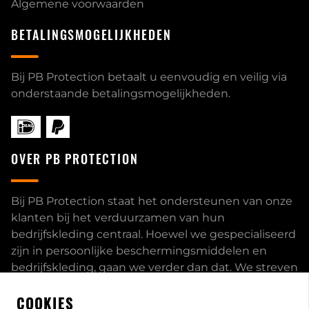
Algemene voorwaarden
BETALINGSMOGELIJKHEDEN
Bij PB Protection betaalt u eenvoudig en veilig via
onderstaande betalingsmogelijkheden.
OVER PB PROTECTION
Bij PB Protection staat het ondersteunen van onze
klanten bij het verduurzamen van hun
bedrijfskleding centraal. Hoewel we gespecialiseerd
zijn in persoonlijke beschermingsmiddelen en
bedrijfskleding, gaan we verder dan dat. We streven
ernaar om onze klanten volledig te ontzorgen en
COOKIES
bieden een uitgebreid servicepakket aan, inclusief